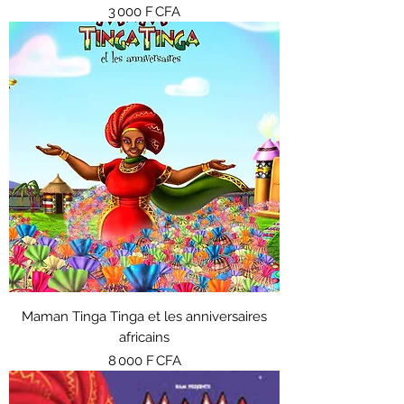
Prix
3 000 F CFA
Maman Tinga Tinga et les anniversaires
africains
Prix
8 000 F CFA