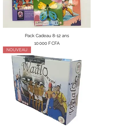
Pack Cadeau 8-12 ans
Prix
10 000 F CFA
NOUVEAU