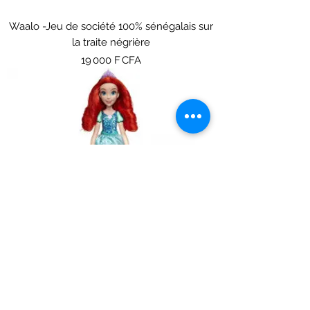
Waalo -Jeu de société 100% sénégalais sur
la traite négrière
Prix
19 000 F CFA
Ariel Poussière d'étoile Disney Princess