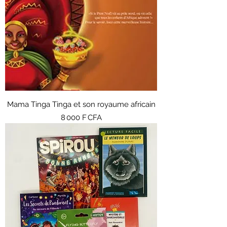
Mama Tinga Tinga et son royaume africain
Prix
8 000 F CFA