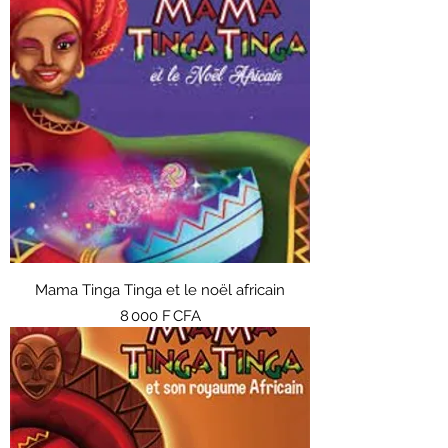
Mama Tinga Tinga et le noël africain
Prix
8 000 F CFA