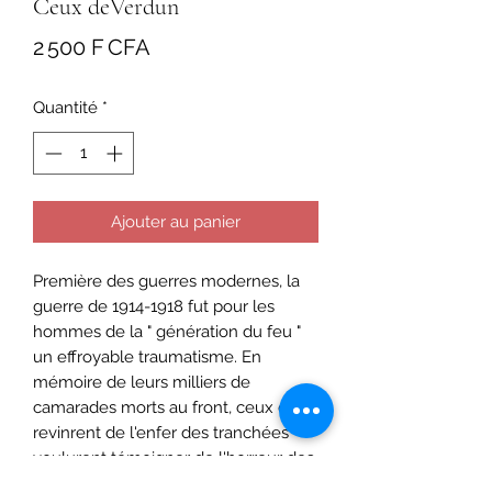
Ceux deVerdun
Prix
2 500 F CFA
Quantité
*
Ajouter au panier
Première des guerres modernes, la
guerre de 1914-1918 fut pour les
hommes de la " génération du feu "
un effroyable traumatisme. En
mémoire de leurs milliers de
camarades morts au front, ceux qui
revinrent de l'enfer des tranchées
voulurent témoigner de l'horreur des
combats. La littérature, après eux, ne