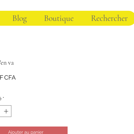
Blog
Boutique
Rechercher
'en va
Prix
 F CFA
é
*
Ajouter au panier