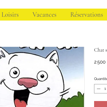
 Loisirs
Vacances
Réservations
Chat s
2 500
Quantit