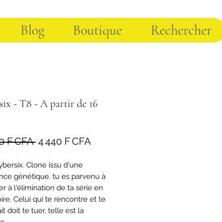
Blog
Boutique
Rechercher
ix - T8 - A partir de 16
Prix
Prix
0 F CFA 
4 440 F CFA
original
promotionnel
ybersix. Clone issu d'une
nce génétique, tu es parvenu à
 à l'élimination de ta série en
ire. Celui qui te rencontre et te
t doit te tuer, telle est la