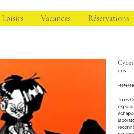
 Loisirs
Vacances
Réservations
Cybers
ans
 12 00
Tu es C
expérie
échapper
laborato
reconnai