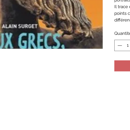
portrait
Il trace
points
différen
Quantit