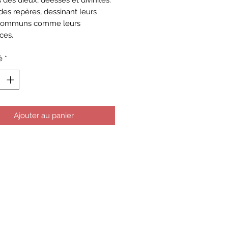
s des dieux, déesses et divinités.
 des repères, dessinant leurs
 communs comme leurs
ces.
é
*
Ajouter au panier