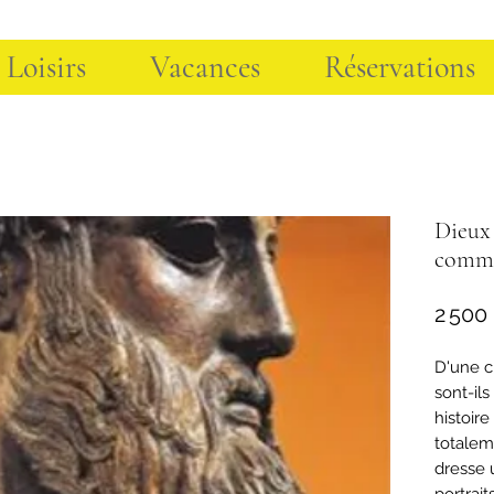
 Loisirs
Vacances
Réservations
Dieux 
commen
2 500
D'une ci
sont-il
histoire
totalem
dresse