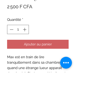
Prix
2 500 F CFA
Quantité
*
Ajouter au panier
Max est en train de lire
tranquillement dans sa chambre
quand une étrange lueur apparaît
dans le ciel. C'est une météorite qui
tombe sur Terre ! Avec Rex et Zoé, il
part à sa recherche dans la forêt... et
découvre de mystérieuses cartes,
capables de faire apparaître des
dinosaures ! Commence alors pour
les trois héros de la D-Team une