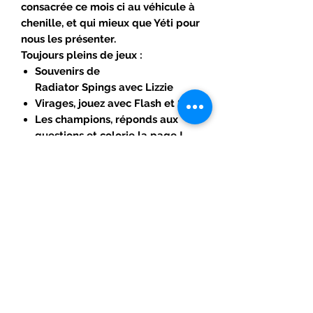
consacrée ce mois ci au véhicule à
chenille, et qui mieux que Yéti pour
nous les présenter.
Toujours pleins de jeux :
Souvenirs de
Radiator Spings avec Lizzie
Virages, jouez avec Flash et Sally
Les champions, réponds aux
questions et colorie la page !
L’histoire de Flash McQueen,
retrouve l’ordre chronologique.
Les bandes dessinées de ce moi ci :
Gare au monstre ! Martin sur la
piste de l’abominable chasse-
neige
Cache cache à
Radiator Springs, aide Sally et
Flash a retrouver Martin
BD 3 annoncé page 32 sur le
sommaire est absente !! On y