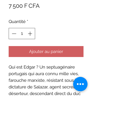
Prix
7 500 F CFA
Quantité
*
Ajouter au panier
Qui est Edgar ? Un septuagénaire
portugais qui aura connu mille vies,
farouche marxiste, résistant sous la
dictature de Salazar, agent secret,
déserteur, descendant direct du duc
de Wellington...
Conteur hors pair et historien
intarissable, à défaut d'être orthodoxe
il trouble parfois la frontière entre le
vrai et le faux. Mais comme le hasard