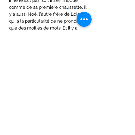
il ne le sait pas, soit il s'en moque
comme de sa première chaussette. Il
y a aussi Noé, l'autre frère de Lolo,
qui a la particularité de ne prononcer
que des moitiés de mots. Et il y a
Poussin, la petite sœur de Pierrette.
Et Globule, le chien, avec ses
nombreuses colonies de puces. C'est
tout? Non. Il y a aussi le mystérieux
inconnu qui ne cesse de téléphoner
chez les voisins, alors que la maison
est vide. Pierrette est terriblement
intriguée par cette sonnerie
incessante. Un jour, elle n'y tient plus,
elle se faufile à l'intérieur par une
fenêtre restée ouverte et décroche.
C'est un petit geste qui va
sérieusement chambouler ses
vacances.