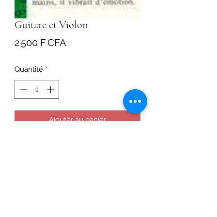
Guitare et Violon
Prix
2 500 F CFA
Quantité
*
Ajouter au panier
Jean-Philippe habite une belle
maison, Julien vit dans un immeuble
triste. L'un est couvé par sa mère,
l'autre se débrouille seul. L'un est
timoré, l'autre est chef de bande.
Mais, ils ont un rêve commun : la
musique. Deux personnes peuvent