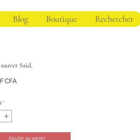
Blog
Boutique
Rechercher
t sauver Said,
Prix
 F CFA
é
*
Ajouter au panier