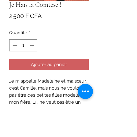
Je Hais la Comtese !
Prix
2 500 F CFA
Quantité
*
Ajouter au panier
Je m'appelle Madeleine et ma sœur,
c'est Camille, mais nous ne voulons
pas être des petites filles modèles. Et
mon frère, lui, ne veut pas être un
"amour d'enfant" ! On en a assez des
robes en dentelles et des chaussures
à boucles. Tout ça, c'est la faute de
ma mère et de son obsession pour la