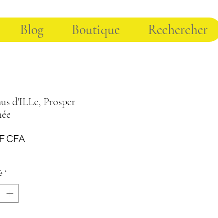
Blog
Boutique
Rechercher
us d'ILLe, Prosper
mée
Prix
 F CFA
é
*