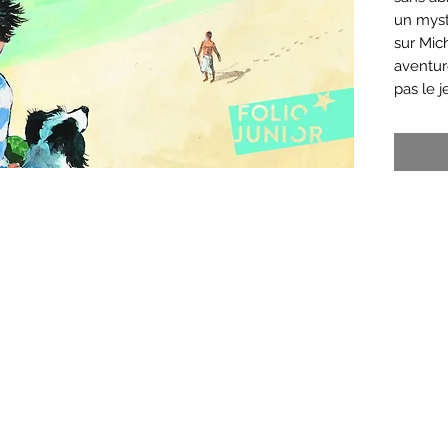
un myst
sur Mic
aventur
pas le j