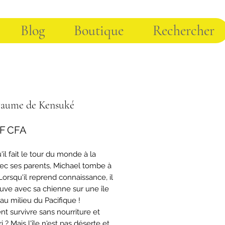
Blog
Boutique
Rechercher
yaume de Kensuké
Prix
 F CFA
'il fait le tour du monde à la
vec ses parents, Michael tombe à
Lorsqu'il reprend connaissance, il
ouve avec sa chienne sur une île
au milieu du Pacifique !
 survivre sans nourriture et
i ? Mais l'île n'est pas déserte et