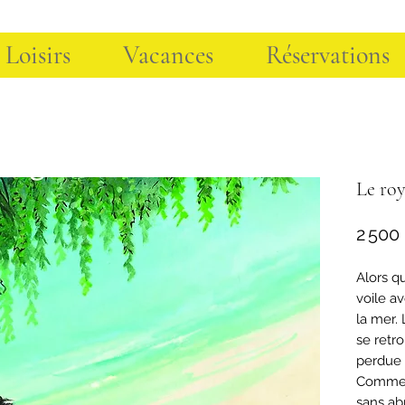
 Loisirs
Vacances
Réservations
Le ro
2 500
Alors qu
voile a
la mer. 
se retr
perdue 
Comment
sans abr