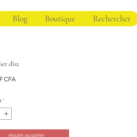
Blog
Boutique
Rechercher
cier d'oz
Prix
 F CFA
é
*
Ajouter au panier