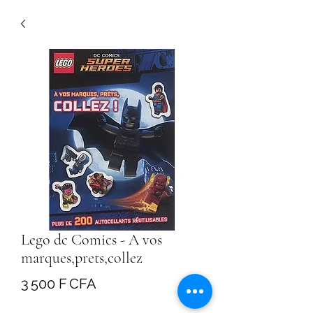
Lego dc Comics - A vos
marques,prets,collez
Prix
3 500 F CFA