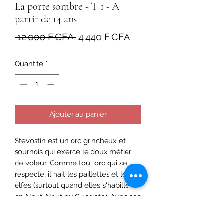
La porte sombre - T 1 - A
partir de 14 ans
Prix
Prix
 12 000 F CFA 
4 440 F CFA
original
promotionnel
Quantité
*
Ajouter au panier
Stevostin est un orc grincheux et
sournois qui exerce le doux métier
de voleur. Comme tout orc qui se
respecte, il hait les paillettes et les
elfes (surtout quand elles s'habillent
en Neuf-Neuf ou Gucciote). Avec ses
comparses Kalahane (le troll), le