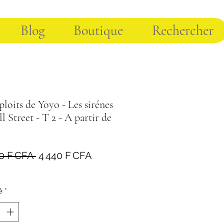
Blog
Boutique
Rechercher
ploits de Yoyo - Les sirénes
l Street - T 2 - A partir de
Prix
Prix
0 F CFA 
4 440 F CFA
original
promotionnel
é
*