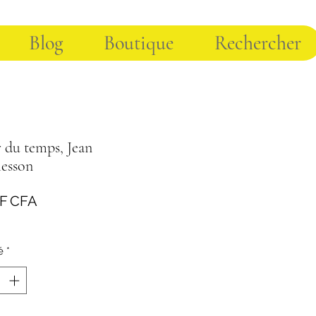
Blog
Boutique
Rechercher
 du temps, Jean
esson
Prix
 F CFA
é
*