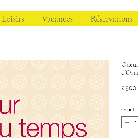
 Loisirs
Vacances
Réservations
Odeur
d'Orm
2 500
Quantit