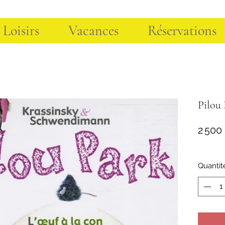
 Loisirs
Vacances
Réservations
Pilou
2 500
Quantit