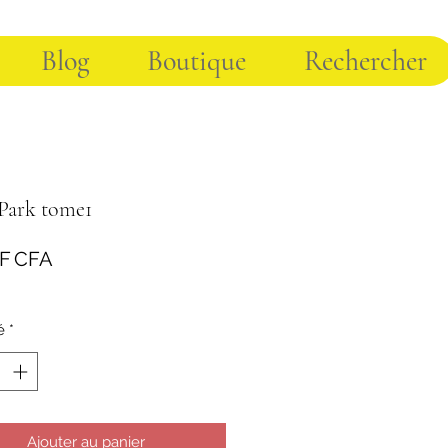
Blog
Boutique
Rechercher
 Park tome1
Prix
 F CFA
é
*
Ajouter au panier