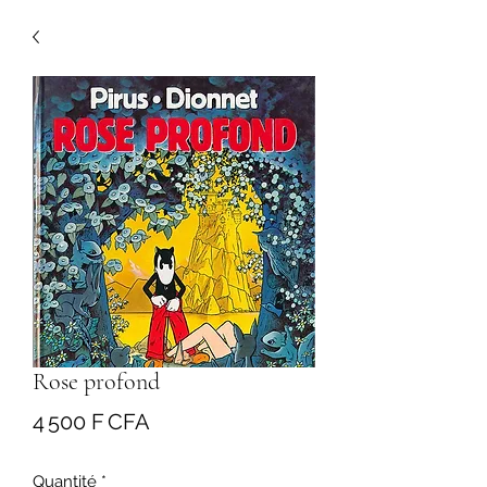
Rose profond
Prix
4 500 F CFA
Quantité
*