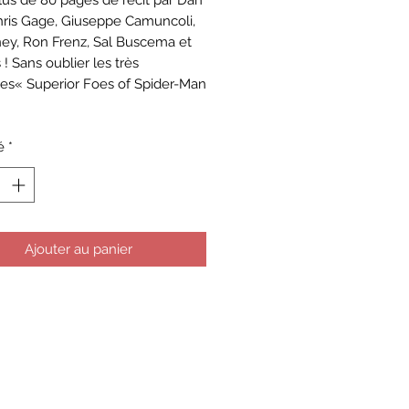
Plus de 80 pages de récit par Dan
Chris Gage, Giuseppe Camuncoli,
iney, Ron Frenz, Sal Buscema et
 ! Sans oublier les très
es« Superior Foes of Spider-Man
é
*
Ajouter au panier