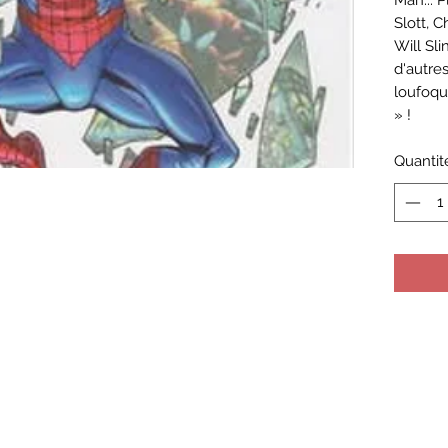
Man... 
Slott, 
Will Sl
d'autres
loufoqu
» !
Quantit