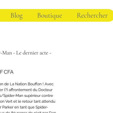
Blog
Boutique
Rechercher
-Man - Le dernier acte -
Prix
 F CFA
on de La Nation Bouffon ! Avec
ier (?) affrontement du Docteur
/Spider-Man supérieur contre
on Vert et le retour tant attendu
r Parker en tant que Spider-