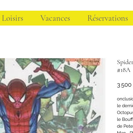
 Loisirs
Vacances
Réservations
Spider
#18A
3 500
onclusi
le dern
Octopus
le Bouff
de Pete