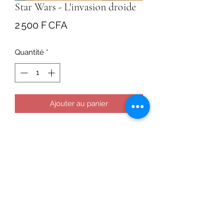
Star Wars - L'invasion droide
Prix
2 500 F CFA
Quantité
*
Ajouter au panier
La guerre galactique est déclarée !
Les Séparatistes, menés par
le Comte Dooku affrontent l'armée
des clones, des soldats surpuissants
soutenus par les Jedi.
Les droïdes ont pris d'assaut une
station de surveillance stratégique de
la République. La situation est
critique pour les Jedi : cinq clones