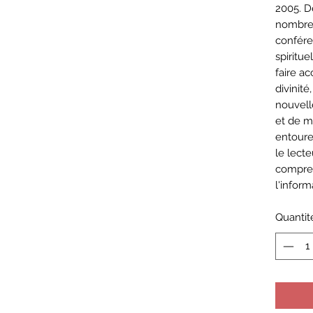
2005. 
nombreu
confére
spiritue
faire a
divinité
nouvelle
et de m
entour
le lecte
compren
l'infor
Quantit