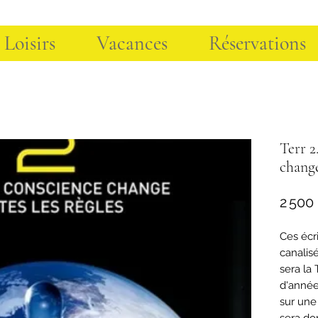
 Loisirs
Vacances
Réservations
Terr 2
change
2 500
Ces écr
canalis
sera la
d'année
sur une 