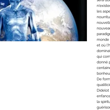
sera do
n'existe
les aspe
nourritu
nouvell
nouvea
paradig
monde o
et où l
dominati
qui com
donné p
centaine
bonheur
De for
qualitic
Didelot
enfance
la spiri
guérison