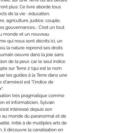
nnée, sur une Terre où les dettes
ront plus. Ce livre aborde tous
cts de la vie : éducation,
re, agriculture, justice, couple,
es gouvernances... C'est un tout
u monde et un nouveau
me qui nous sont décrits ici, un
ù la nature reprend ses droits
'humain oeuvre dans la joie sans
on de la peur, car le seul indice
pte sur Terre 2 (qui est le nom
ar les guides à la Terre dans une
 d'années) est "l'indice de
".
mation très pragmatique comme
ien et informaticien, Sylvain
 s'est intéressé depuis son
 au monde du paranormal et de
tualité. Initié à de multiples arts de
, il découvre la canalisation en