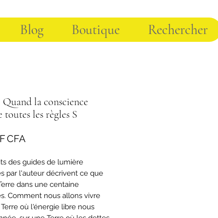
Blog
Boutique
Rechercher
. Quand la conscience
 toutes les règles S
Prix
 F CFA
its des guides de lumière
és par l'auteur décrivent ce que
 Terre dans une centaine
s. Comment nous allons vivre
Terre où l'énergie libre nous