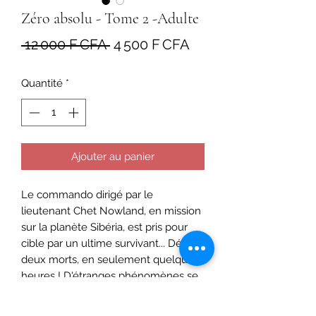
Zéro absolu - Tome 2 -Adulte
Prix
Prix
 12 000 F CFA 
4 500 F CFA
original
promotionnel
Quantité
*
Ajouter au panier
Le commando dirigé par le
lieutenant Chet Nowland, en mission
sur la planète Sibéria, est pris pour
cible par un ultime survivant... Déjà
deux morts, en seulement quelques
heures ! D'étranges phénomènes se
succèdent... La tension monte.
Les différences ethniques ou