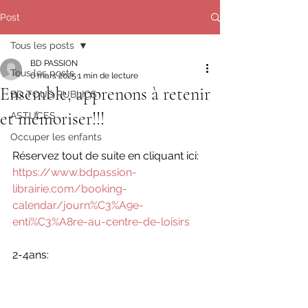
Post
Tous les posts
BD PASSION
Tous les posts
6 mars 2025
1 min de lecture
Ensemble, apprenons à retenir
BD TOUS PUBLICS
et mémoriser!!!
ASTUCES
Occuper les enfants
Réservez tout de suite en cliquant ici: 
https://www.bdpassion-
librairie.com/booking-
calendar/journ%C3%A9e-
enti%C3%A8re-au-centre-de-loisirs
2-4ans: