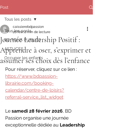
Post
Tous les posts
caissierebdpassion
Tous les posts
26 févr.
2 min de lecture
Journée Leadership Positif :
BD TOUS PUBLICS
Apprendre à oser, s’exprimer et
ASTUCES
Occuper les enfants
assumer ses choix dès l’enfance
Pour réserver, cliquez sur ce lien : 
https://www.bdpassion-
librairie.com/booking-
calendar/centre-de-loisirs?
referral=service_list_widget
Le 
samedi 28 février 2026
, BD 
Passion organise une journée 
exceptionnelle dédiée au 
Leadership 