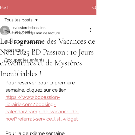
Post
Tous les posts
caissierebdpassion
Tous les posts
11 déc. 2025
1 min de lecture
Le Programme des Vacances de
BD TOUS PUBLICS
Noël 2025 BD Passion : 10 Jours
ASTUCES
Occuper les enfants
d'Aventures et de Mystères
Inoubliables !
Pour réserver pour la première 
semaine, cliquez sur ce lien : 
https://www.bdpassion-
librairie.com/booking-
calendar/camp-de-vacance-de-
noel?referral=service_list_widget
Pour la deuxième semaine : 