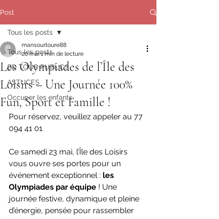
Post
Tous les posts
mansourtoure88
Tous les posts
20 mai
1 min de lecture
Les Olympiades de l’Île des
BD TOUS PUBLICS
Loisirs – Une Journée 100%
ASTUCES
Occuper les enfants
Fun, Sport et Famille !
Pour réservez, veuillez appeler au 77 
094 41 01 
Ce samedi 23 mai, l’Île des Loisirs 
vous ouvre ses portes pour un 
événement exceptionnel : 
les 
Olympiades par équipe
 ! Une 
journée festive, dynamique et pleine 
d’énergie, pensée pour rassembler 