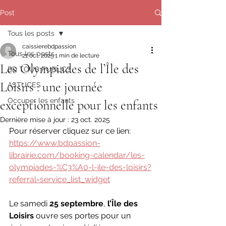
Post
Tous les posts
caissierebdpassion
Tous les posts
21 oct. 2025
1 min de lecture
Les Olympiades de l’Île des
BD TOUS PUBLICS
Loisirs : une journée
ASTUCES
Occuper les enfants
exceptionnelle pour les enfants
Dernière mise à jour :
23 oct. 2025
Pour réserver cliquez sur ce lien:   
https://www.bdpassion-
librairie.com/booking-calendar/les-
olympiades-%C3%A0-l-ile-des-loisirs?
referral=service_list_widget
Le samedi 
25 septembre
, 
l’Île des 
Loisirs
 ouvre ses portes pour un 