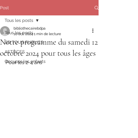
Post
Tous les posts
bibliothecairebdpa
Tous les posts
10 oct. 2024
1 min de lecture
Notre programme du samedi 12
BD TOUS PUBLICS
octobre 2024 pour tous les âges
ASTUCES
Occuper les enfants
Pour les 2-4 ans