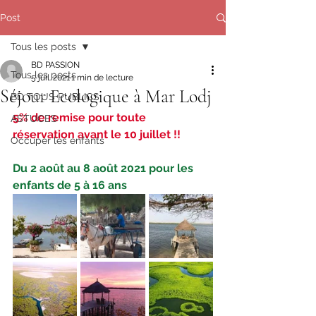
Post
Tous les posts
BD PASSION
Tous les posts
5 juil. 2021
1 min de lecture
Séjour Ecologique à Mar Lodj
BD TOUS PUBLICS
5% de remise pour toute 
ASTUCES
réservation avant le 10 juillet !! 
Occuper les enfants
Du 2 août au 8 août 2021 pour les 
enfants de 5 à 16 ans 