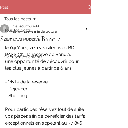
Post
Tous les posts
mansourtoure88
Tous les posts
22 févr. 2023
1 min de lecture
Sortie visite à Bandia
BD TOUS PUBLICS
le 04 Mars, venez visiter avec BD 
ASTUCES
PASSION  la réserve de Bandia.
Occuper les enfants
une opportunité de découvrir pour 
les plus jeunes à partir de 6 ans.
- Visite de la réserve
- Déjeuner
- Shooting
Pour participer, réservez tout de suite 
vos places afin de bénéficier des tarifs 
exceptionnels en appelant au 77 856 