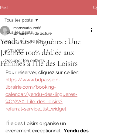
Post
Tous les posts
mansourtoure88
Tous les posts
12 mai
2 min de lecture
Yendu des Linguères : Une
BD TOUS PUBLICS
Journée 100% dédiée aux
ASTUCES
Occuper les enfants
Femmes à l’Île des Loisirs
Pour réserver, cliquez sur ce lien: 
https://www.bdpassion-
librairie.com/booking-
calendar/yendu-des-lingueres-
%C3%A0-l-ile-des-loisirs?
referral=service_list_widget
L’Île des Loisirs organise un 
événement exceptionnel : 
Yendu des 