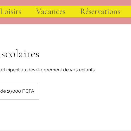
 Loisirs
Vacances
Réservations
scolaires
i participent au développement de vos enfants
r de 19 000 F CFA