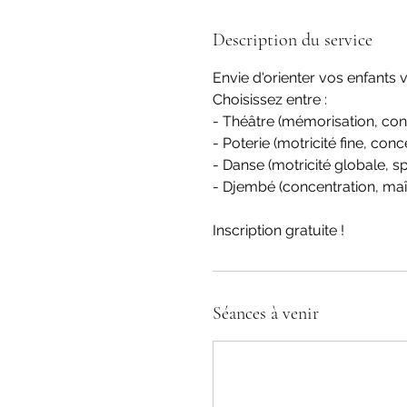
a
r
Description du service
i
a
Envie d'orienter vos enfants v
b
Choisissez entre :
l
- Théâtre (mémorisation, conf
e
- Poterie (motricité fine, con
- Danse (motricité globale, spo
- Djembé (concentration, maît
Inscription gratuite !
Séances à venir