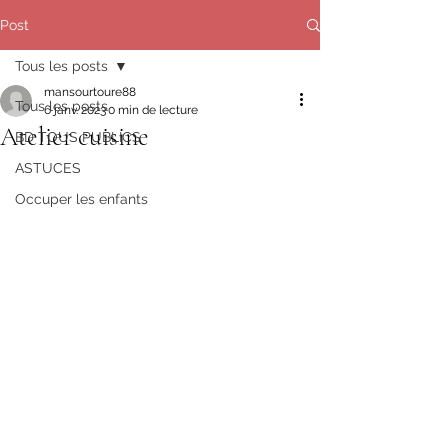
Post
Tous les posts
mansourtoure88
Tous les posts
6 janv. 2023
0 min de lecture
Atelier cuisine
BD TOUS PUBLICS
ASTUCES
Occuper les enfants