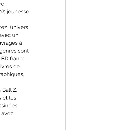
re 
00% jeunesse 
z l’univers 
 avec un 
uvrages à 
 genres sont 
 BD franco-
ivres de 
aphiques, 
Ball Z, 
 et les 
sinées  
 avez 