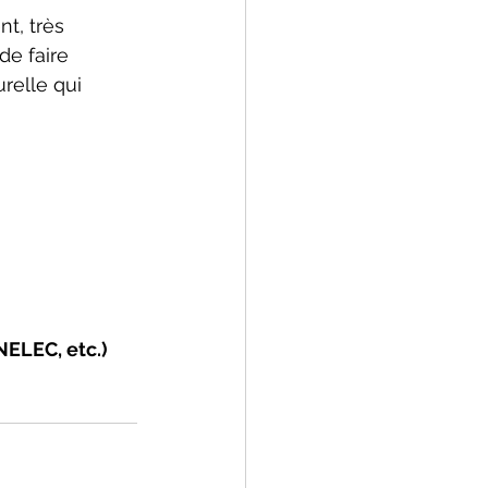
t, très 
e faire 
relle qui 
NELEC, etc.)