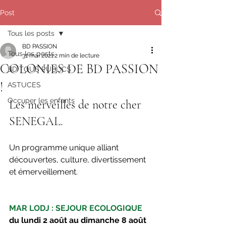
Post
Tous les posts
BD PASSION
Tous les posts
31 mai 2021
2 min de lecture
COLONIES DE BD PASSION
BD TOUS PUBLICS
!
ASTUCES
Occuper les enfants
Les merveilles de notre cher 
SENEGAL.
Un programme unique alliant 
découvertes, culture, divertissement 
et émerveillement. 
MAR LODJ : SEJOUR ECOLOGIQUE 
du lundi 2 août au dimanche 8 août 