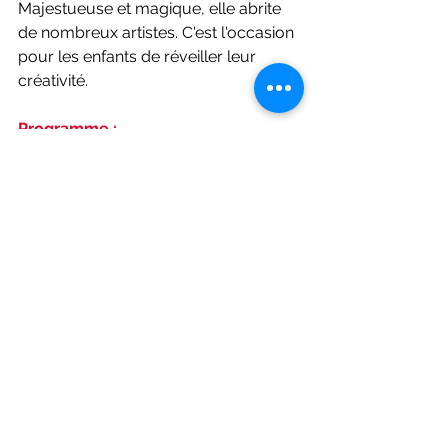
Majestueuse et magique, elle abrite 
de nombreux artistes. C'est l'occasion 
pour les enfants de réveiller leur 
créativité.  
Programme : 
Hébergement à l'hôtel 
Jeux de plage
Atelier Tableaux de sable
Atelier Peinture
Atelier Sous-verre
Excursions sur l'île
Visite des musées
Jeux et veillées
Tarifs
Pour les moins de 10 ans : 
149 000 F
Pour les 10 ans et plus : 
159 000 F