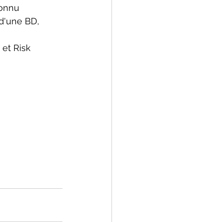
connu
 d'une BD, 
 et Risk 