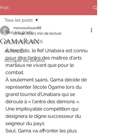
Post
Tous les posts
mansourtoure88
Tous les posts
21 sept. 2022
1 min de lecture
GAMARAN
BD TOUS PUBLICS
À l'ère Edo, le fief Unabara est connu 
ASTUCES
pour être l’antre des maîtres d'arts 
Occuper les enfants
martiaux ne vivant que pour le 
combat.
À seulement 14ans, Gama décide de 
représenter l’école Ôgame lors du 
grand tournoi d’Unabara qui se 
déroule à « l'antre des démons ».
Une impitoyable compétition qui 
désignera le digne successeur du 
seigneur du pays
Seul, Gama va affronter les plus 