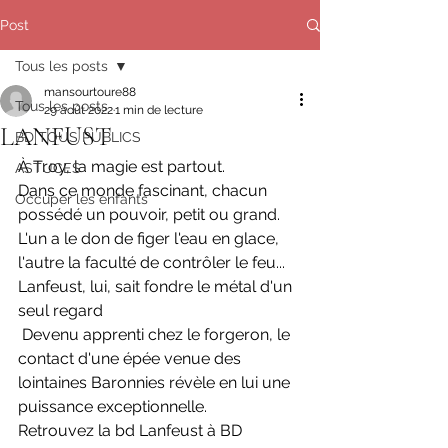
Post
Tous les posts
mansourtoure88
Tous les posts
29 août 2022
1 min de lecture
LANFUST
BD TOUS PUBLICS
À Troy, la magie est partout.
ASTUCES
Dans ce monde fascinant, chacun 
Occuper les enfants
possédé un pouvoir, petit ou grand.
L'un a le don de figer l'eau en glace, 
l'autre la faculté de contrôler le feu...
Lanfeust, lui, sait fondre le métal d'un 
seul regard
 Devenu apprenti chez le forgeron, le 
contact d'une épée venue des 
lointaines Baronnies révèle en lui une 
puissance exceptionnelle.
Retrouvez la bd Lanfeust à BD 