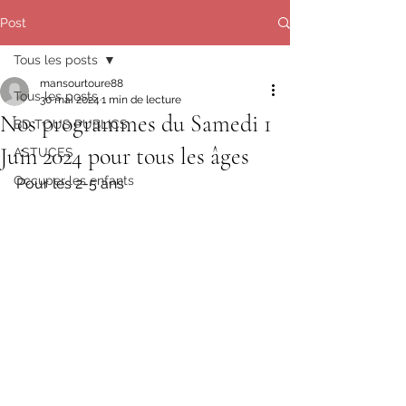
Post
Tous les posts
mansourtoure88
Tous les posts
30 mai 2024
1 min de lecture
Nos programmes du Samedi 1
BD TOUS PUBLICS
Juin 2024 pour tous les âges
ASTUCES
Occuper les enfants
Pour les 2-5 ans