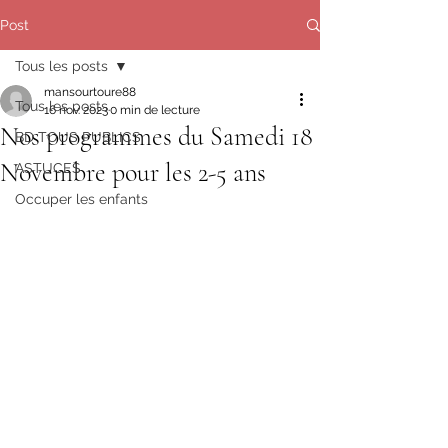
Post
Tous les posts
mansourtoure88
Tous les posts
16 nov. 2023
0 min de lecture
Nos programmes du Samedi 18
BD TOUS PUBLICS
Novembre pour les 2-5 ans
ASTUCES
Occuper les enfants