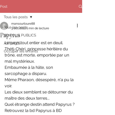
Post
Tous les posts
mansourtoure88
Tous les posts
3 oct. 2022
1 min de lecture
Papyrus
BD TOUS PUBLICS
Le pays tout entier est en deuil. 
ASTUCES
Théti-Chéri, princesse héritière du 
Occuper les enfants
trône, est morte, emportée par un 
mal mystérieux.
Embaumée à la hâte, son 
sarcophage a disparu. 
Même Pharaon, désespéré, n'a pu la 
voir.
Les dieux semblent se détourner du 
maître des deux terres...
Quel étrange destin attend Papyrus ?
Retrouvez la bd Papyrus à BD 