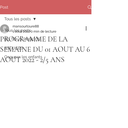
Post
Tous les posts
mansourtoure88
Tous les posts
1 août 2022
0 min de lecture
PROGRAMME DE LA
BD TOUS PUBLICS
SEMAINE DU 01 AOUT AU 6
ASTUCES
Occuper les enfants
AOUT 2022 - 2/5 ANS