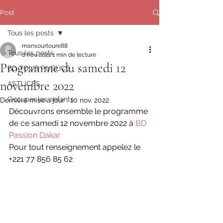
Post
Tous les posts
mansourtoure88
Tous les posts
8 nov. 2022
1 min de lecture
Programme du samedi 12
BD TOUS PUBLICS
novembre 2022
ASTUCES
Occuper les enfants
Dernière mise à jour :
10 nov. 2022
Découvrons ensemble le programme 
de ce samedi 12 novembre 2022 à 
BD 
Passion Dakar
Pour tout renseignement appelez le 
+221 77 856 85 62