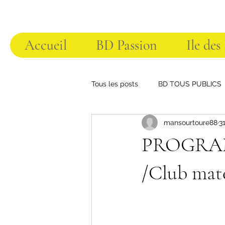
Accueil
BD Passion
Ile des
Tous les posts
BD TOUS PUBLICS
mansourtoure88
3
PROGRAM
/Club mate