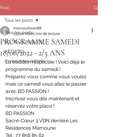
Post
Tous les posts
mansourtoure88
Tous les posts
13 juin 2022
1 min de lecture
PROGRAMME SAMEDI
BD TOUS PUBLICS
18/06/2022 - 2/5 ANS
ASTUCES
Occuper les enfants
La tradition respectée ! Voici déjà le 
programme du samedi ! 
Préparez vous comme vous voulez 
mais ce samedi vous allez le passer 
avec BD PASSION !
Inscrivez vous dès maintenant et 
réservez votre place !
BD PASSION
Sacré-Cœur 3 VDN derrière Les 
Résidences Mamoune
Tel : 77 856 85 62