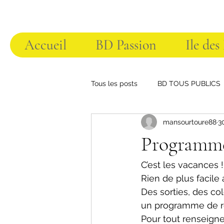
Accueil
BD Passion
Ile des
Tous les posts
BD TOUS PUBLICS
mansourtoure88
3
Programme
C’est les vacances !
Rien de plus facile
Des sorties, des co
un programme de rê
Pour tout renseign