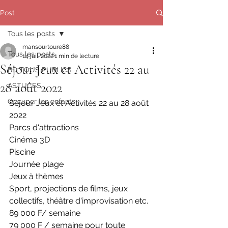
Post
Tous les posts
mansourtoure88
Tous les posts
14 juil. 2022
1 min de lecture
Séjour Jeux et Activités 22 au
BD TOUS PUBLICS
28 août 2022
ASTUCES
Occuper les enfants
Séjour Jeux et Activités 22 au 28 août 
2022
Parcs d'attractions
Cinéma 3D
Piscine 
Journée plage
Jeux à thèmes 
Sport, projections de films, jeux 
collectifs, théâtre d'improvisation etc.
89 000 F/ semaine
79 000 F / semaine pour toute 